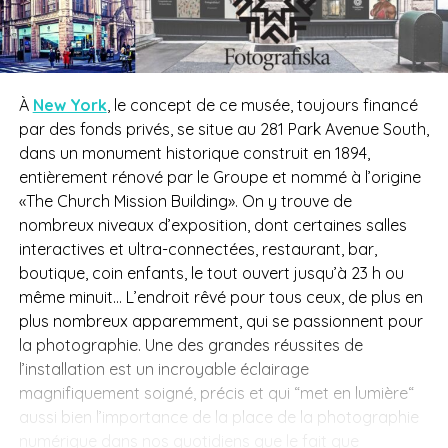
À
New York
, le concept de ce musée, toujours financé
par des fonds privés, se situe au 281 Park Avenue South,
dans un monument historique construit en 1894,
entièrement rénové par le Groupe et nommé à l’origine
«The Church Mission Building». On y trouve
de
nombreux niveaux d’exposition, dont certaines salles
interactives et ultra-connectées, restaurant, bar,
boutique, coin enfants, le tout ouvert jusqu’à 23 h ou
même minuit… L’endroit rêvé pour tous ceux, de plus en
plus nombreux apparemment, qui se passionnent pour
la photographie. Une des grandes réussites de
l’installation est un incroyable éclairage
magnifiquement soigné, précis et qui “met en lumière“
aussi bien l’importance de la place de la photographie
numérique dans nos quotidiens que le fait que