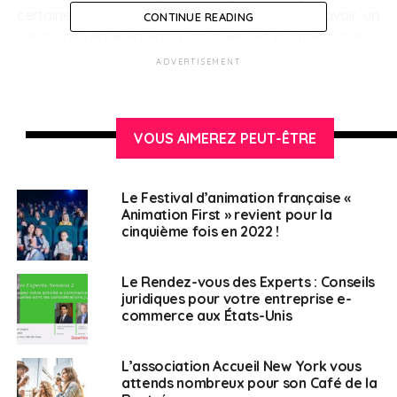
certaines oeuvres demandent aux artistes un savoir, un
CONTINUE READING
oeil ou des équipements particuliers et irremplaçables.
ADVERTISEMENT
“
Les frères Jan et Per Broman ont construit le concept
SUJETS ASSOCIÉS:
NEW-YORK
de Fotografiska sur la base de la photographie
comme havre d’innovation et de libre expression. Notre
Français aux USA
VOUS AIMEREZ PEUT-ÊTRE
objectif est d’inspirer un monde plus conscient à travers
l’art de la photographie.“
Le Festival d’animation française «
Animation First » revient pour la
cinquième fois en 2022 !
Le Rendez-vous des Experts : Conseils
juridiques pour votre entreprise e-
commerce aux États-Unis
L’association Accueil New York vous
attends nombreux pour son Café de la