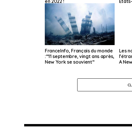
en 2022 !
États
FranceInfo, Français du monde
Les n
:“11 septembre, vingt ans après,
l’étr
New York se souvient“
A New
C