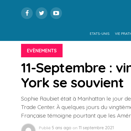
ETATS-UNIS
VIE PRAT
EVÈNEMENTS
11-Septembre : vi
York se souvient
Sophie Raubiet était à Manhattan le jour de
Trade Center. À quelques jours du vingtième
Française témoigne pourtant que les Améri
Publié
5 ans ago
on
11 septembre 2021