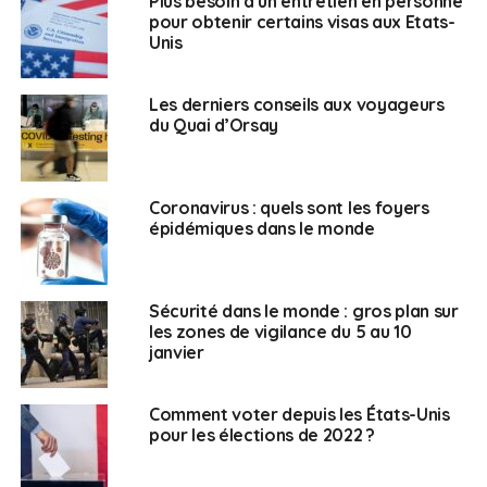
Plus besoin d’un entretien en personne
pour entrer aux États-Unis,. Mais celle-ci est délivrée au
pour obtenir certains visas aux Etats-
cas par cas par les autorités consulaires américaines
Unis
et les catégories éligibles ont encore été restreintes en
mars dernier.
« Ce NIE n’est accordé qu’en se déplaçant
Les derniers conseils aux voyageurs
physiquement à l’ambassade américaine à
du Quai d’Orsay
Paris,
précise Christine Duquesne,
qui n’est pour le
moment ouverte qu’aux ressortissants américains.
Autant dire qu’il nous est impossible de l’obtenir ! »
Les
Coronavirus : quels sont les foyers
espoirs d’une solution pourraient d’ailleurs être
épidémiques dans le monde
compromis par la propagation rapide du variant delta
en Europe.
Sécurité dans le monde : gros plan sur
Voir l’article d’origine sur francaisaletranger.fr
les zones de vigilance du 5 au 10
janvier
SUJETS ASSOCIÉS:
TRAVEL BAN
UNE
USA
Comment voter depuis les États-Unis
pour les élections de 2022 ?
Français aux USA