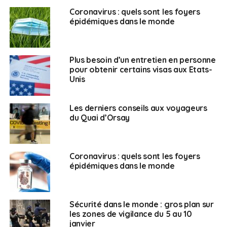
Coronavirus : quels sont les foyers
Afin d’être inscrit sur la liste électorale consulaire,
épidémiques dans le monde
cochez la case correspondante. La confirmation de
votre adresse mail vous sera alors demandée.
Plus besoin d’un entretien en personne
Faites parvenir les pièces justificatives.
pour obtenir certains visas aux Etats-
Unis
Téléchargez votre titre d’identité et de nationalité
française, votre justificatif de résidence et votre
Les derniers conseils aux voyageurs
photographie d’identité.
du Quai d’Orsay
Validez votre demande.
Si vous êtes déjà
Coronavirus : quels sont les foyers
épidémiques dans le monde
inscrit au Registre des
Français établis hors
Sécurité dans le monde : gros plan sur
les zones de vigilance du 5 au 10
janvier