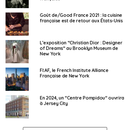
:
“Pourquoi ce nom de Villa Albertine“
, Jean-Yves le
Drian,
Ministre de l’Europe et des Affaires étrangère a
Goût de/Good France 2021 : la cuisine
cité cette phrase :
“On désire être compris parce qu’on
française est de retour aux États-Unis
désire être aimé, et on désire être aimé parce qu’on
aime”
. Cette déclaration adressée aux États-Unis est
un message du narrateur à Albertine Simonet dans “À
L’exposition “Christian Dior : Designer
la recherche du temps perdu“ de Marcel Proust.
of Dreams“ au Brooklyn Museum de
New York
Plus d’informations sur la Villa Albertine sur le site
de L’Institut Français
FI:AF, le French Institute Alliance
Française de New York
Voir l’article d’origine sur francaisaletranger.fr
En 2024, un “Centre Pompidou“ ouvrira
SUJETS ASSOCIÉS:
ARTS
CULTURE
INSTITUT FRANÇAIS
MUSÉES
UNE
VILLA ALBERTINE
à Jersey City
Français aux USA