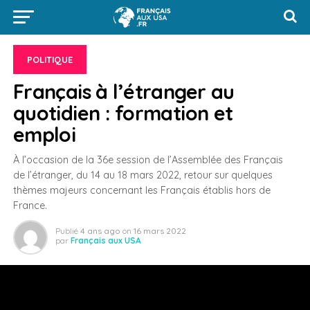
POLITIQUE
Français à l’étranger au
quotidien : formation et
emploi
À l’occasion de la 36e session de l’Assemblée des Français
de l’étranger, du 14 au 18 mars 2022, retour sur quelques
thèmes majeurs concernant les Français établis hors de
France.
Publié
4 ans ago
on
16 mars 2022
par
Français aux USA