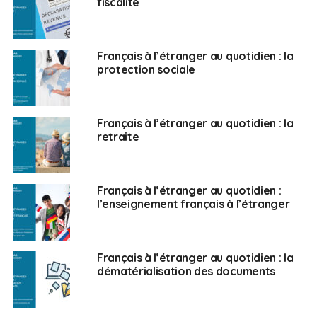
m’a offert une ouverture sur le monde absolument
fiscalité
extraordinaire ainsi qu’un enrichissement culturel, social
et professionnel que l’on ne retrouve pas lorsque l’on
fait l’ensemble de sa carrière dans l’Hexagone. Je
Français à l’étranger au quotidien : la
protection sociale
pense que cette pandémie qui bouleverse beaucoup
de choses dans nos vies quotidiennes, professionnelles,
sociales et amicales est une invitation à aller
redécouvrir l’étranger. Cela peut paraître contre-intuitif
Français à l’étranger au quotidien : la
retraite
mais je pense qu’il faut se servir de ce moment pour
sortir de nos frontières et continuer à porter
l’international. C’est de cette façon que nous arriverons
à sortir de cette pandémie tous ensemble.
Français à l’étranger au quotidien :
l’enseignement français à l’étranger
FAE :
À l’occasion de la crise, les Français sont-ils
revenus massivement en France et ont-ils quitté leur
poste de travailleur à l’étranger ?
Français à l’étranger au quotidien : la
dématérialisation des documents
P.-A. A. :
Oui, il y a un retour en France qui est évident et
naturel lorsque vous êtes confronté à une crise de