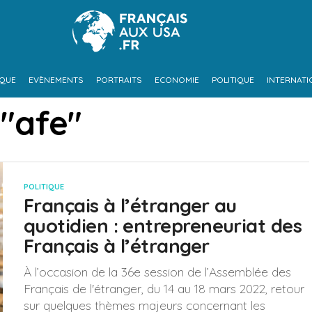
IQUE
EVÈNEMENTS
PORTRAITS
ECONOMIE
POLITIQUE
INTERNATI
 "afe"
POLITIQUE
Français à l’étranger au
quotidien : entrepreneuriat des
Français à l’étranger
À l’occasion de la 36e session de l’Assemblée des
Français de l'étranger, du 14 au 18 mars 2022, retour
sur quelques thèmes majeurs concernant les