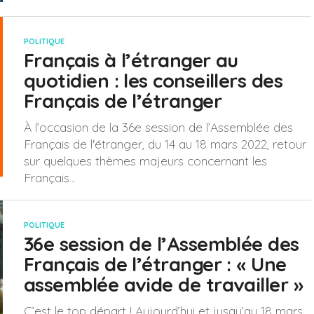
POLITIQUE
Français à l’étranger au
quotidien : les conseillers des
Français de l’étranger
À l’occasion de la 36e session de l’Assemblée des
Français de l'étranger, du 14 au 18 mars 2022, retour
sur quelques thèmes majeurs concernant les
Français...
POLITIQUE
36e session de l’Assemblée des
Français de l’étranger : « Une
assemblée avide de travailler »
C’est le top départ ! Aujourd’hui et jusqu’au 18 mars,