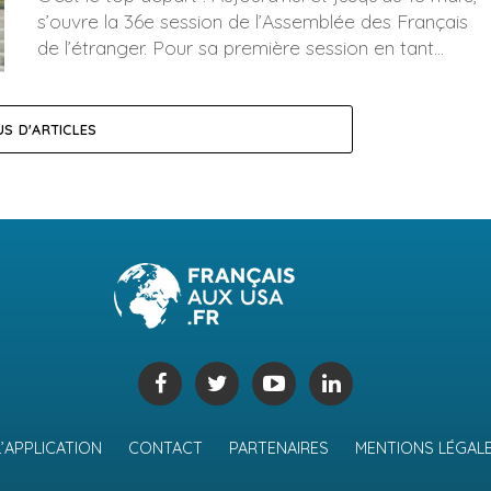
s’ouvre la 36e session de l’Assemblée des Français
de l’étranger. Pour sa première session en tant...
US D'ARTICLES
L’APPLICATION
CONTACT
PARTENAIRES
MENTIONS LÉGAL