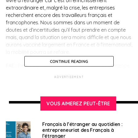
vivre à l’étranger car c’est un enrichissement
extraordinaire et, malgré la crise, les entreprises
recherchent encore des travailleurs français et
francophones. Nous sommes dans un moment de
doutes et d’incertitudes qu’il faut prendre en compte
mais, quand la situation sera moins difficile et que nous
aurons vacciné largement en France et à l’international,
la mobilité pourra se refaire.
CONTINUE READING
FAE :
Pieyre-Alexandre Anglade, vous avez l’expérience
de la mobilité internationale. Que diriez-vous que cela
ADVERTISEMENT
apporte à une carrière, à une vie ?
P.-A. A. :
Énormément de choses. Je considère que si je
n’avais pas été expatrié à un moment donné dans ma
VOUS AIMEREZ PEUT-ÊTRE
vie, je n’aurais pas occupé les fonctions de
parlementaire qui sont les miennes aujourd’hui. Cela
m’a offert une ouverture sur le monde absolument
Français à l’étranger au quotidien :
entrepreneuriat des Français à
extraordinaire ainsi qu’un enrichissement culturel, social
l’étranger