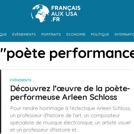
IQUE
EVÈNEMENTS
PORTRAITS
ECONOMIE
POLITIQUE
INTERNATI
d "poète performanc
EVÈNEMENTS
Découvrez l’œuvre de la poète-
performeuse Arleen Schloss
Pour rendre hommage à l’éclectique Arleen Schloss,
un professeur d’histoire de l’art, un compositeur
spécialiste de musique électronique, un artiste visuel
et un professeur d’histoire et...