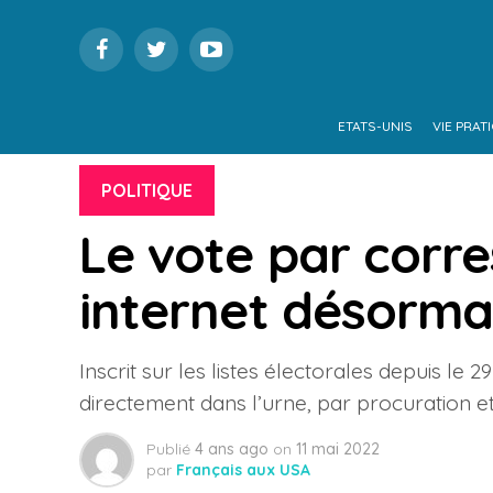
ETATS-UNIS
VIE PRAT
POLITIQUE
Le vote par corr
internet désormai
Inscrit sur les listes électorales depuis le 2
directement dans l’urne, par procuration et
Publié
4 ans ago
on
11 mai 2022
par
Français aux USA