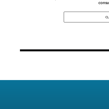
consu
C