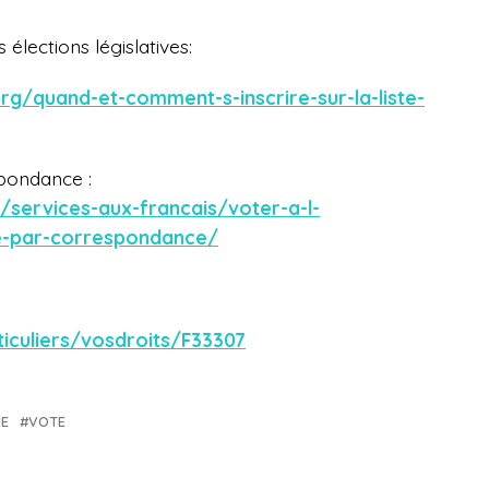
élections législatives:
rg/quand-et-comment-s-inscrire-sur-la-liste-
spondance :
/services-aux-francais/voter-a-l-
e-par-correspondance/
ticuliers/vosdroits/F33307
E
VOTE