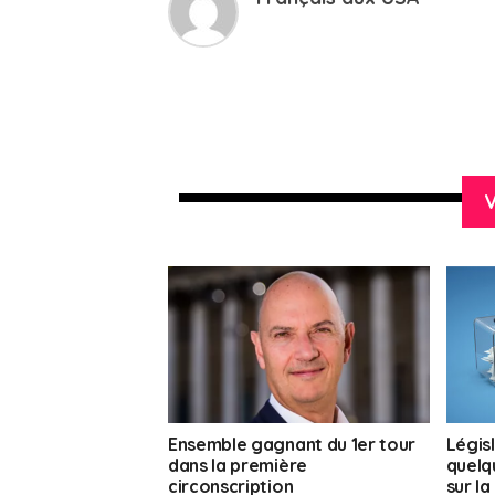
V
Ensemble gagnant du 1er tour
Législ
dans la première
quelqu
circonscription
sur la