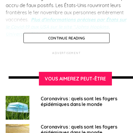
accru de faux positifs. Les États-Unis rouvriront leurs
frontières le 1er novembre aux personnes entièrement
vaccinées.
Plus d’informations précises par États sur
le Covid-19 aux USA sur le site “Johns Hopkins,
University &Medecine“
CONTINUE READING
ADVERTISEMENT
SUJETS ASSOCIÉS:
CLUSTERS
CORONAVIRUS
COVID-19
UNE
Français aux USA
VOUS AIMEREZ PEUT-ÊTRE
Coronavirus : quels sont les foyers
épidémiques dans le monde
Coronavirus : quels sont les foyers
épidémiques dans le monde