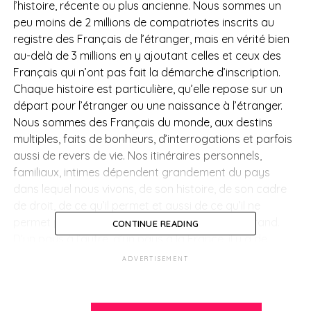
l’histoire, récente ou plus ancienne. Nous sommes un
peu moins de 2 millions de compatriotes inscrits au
registre des Français de l’étranger, mais en vérité bien
au-delà de 3 millions en y ajoutant celles et ceux des
Français qui n’ont pas fait la démarche d’inscription.
Chaque histoire est particulière, qu’elle repose sur un
départ pour l’étranger ou une naissance à l’étranger.
Nous sommes des Français du monde, aux destins
multiples, faits de bonheurs, d’interrogations et parfois
aussi de revers de vie. Nos itinéraires personnels,
familiaux, intimes dépendent grandement du pays
dans lequel nous vivons, de son histoire, de son cadre
de droit, de ce qu’il permet et aussi de ce qu’il ne
permet pas. Le monde n’est pas la France en grand.
CONTINUE READING
D’un pays à l’autre, d’un pays à la France, il y a de
grandes différences dont il importe de prendre toute la
ADVERTISEMENT
mesure pour se protéger, pour protéger ceux que l’on
aime, pour préparer l’avenir.