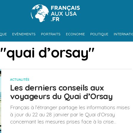
IQUE
EVÈNEMENTS
PORTRAITS
ECONOMIE
POLITIQUE
INTERNATI
 "quai d’orsay"
ACTUALITÉS
Les derniers conseils aux
voyageurs du Quai d’Orsay
Français à l’étranger partage les informations mises
à jour du 22 au 28 janvier par le Quai d’Orsay
concernant les mesures prises face à la crise...