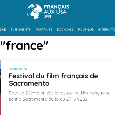
IQUE
EVÈNEMENTS
PORTRAITS
ECONOMIE
POLITIQUE
INTERNATI
 "france"
EVÈNEMENTS
Festival du film français de
Sacramento
Pour sa 20ème année, le festival du film français se
tient à Sacramento du 18 au 27 juin 2021.