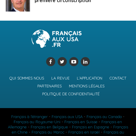
première circonscription
QUI SOMMES NOUS
LA REVUE
L’APPLICATION
CONTACT
PARTENAIRES
MENTIONS LÉGALES
POLITIQUE DE CONFIDENTIALITÉ
Français à l'étranger
-
Français aux USA
-
Français au Canada
-
Français au Royaume-Uni
-
Français en Suisse
-
Français en
Allemagne
-
Français en Belgique
-
Français en Espagne
-
Français
en Chine
-
Français au Maroc
-
Français en Israël
-
Français au